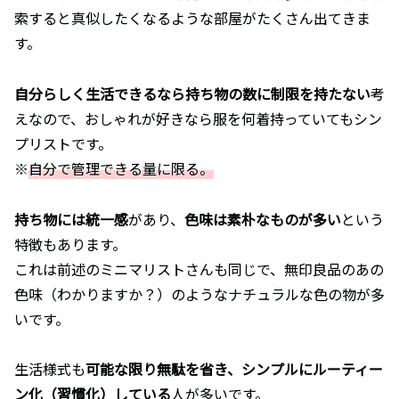
索すると真似したくなるような部屋がたくさん出てきま
す。
自分らしく生活できるなら持ち物の数に制限を持たない
考
えなので、おしゃれが好きなら服を何着持っていてもシン
プリストです。
※
自分で管理できる量に限る。
持ち物には統一感
があり、
色味は素朴なものが多い
という
特徴もあります。
これは前述のミニマリストさんも同じで、無印良品のあの
色味（わかりますか？）のようなナチュラルな色の物が多
いです。
生活様式も
可能な限り無駄を省き、シンプルにルーティー
ン化（習慣化）している
人が多いです。