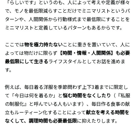
「らしいです」というのも、人によって考えや定義が様々
で、モノを最低限減らすことだけでミニマリストというパ
ターンや、人間関係から行動様式まで最低限にすることを
ミニマリストと定義しているパターンもあるからです。
ここでは
物を極力持たない
ことに重きを置いていて、人に
よっては物だけに限らず
【時間・情報・人間関係】も必要
最低限にして生きる
ライフスタイルとしてお話を進めま
す。
例えば、毎日着る洋服を季節問わず上下3着までに限定し
て「今日は何を着るか」と
悩む時間をなくしたり
（『私服
の制服化』と呼んでいる人もいます）、毎日作る食事の献
立もルーティーン化することによって
献立を考える時間を
なくして、調理時間も必要最低限
に抑えたりします。